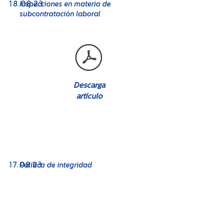
18
.08.23
Inspecciones en materia de
subcontratación laboral
Descarga
artículo
No. 08
17
.08.23
Política de integridad