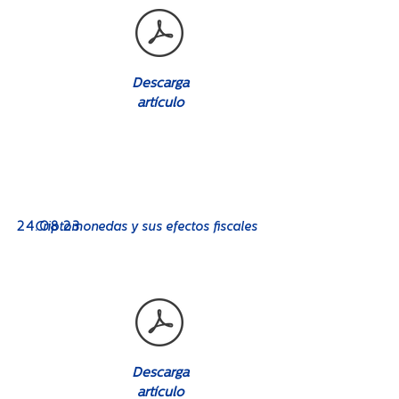
Descarga
artículo
No. 08
24
.08.23
Criptomonedas y sus efectos fiscales
Descarga
artículo