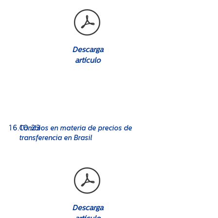
Descarga
artículo
No. 08
16
.10.23
Cambios en materia de precios de
transferencia en Brasil
Descarga