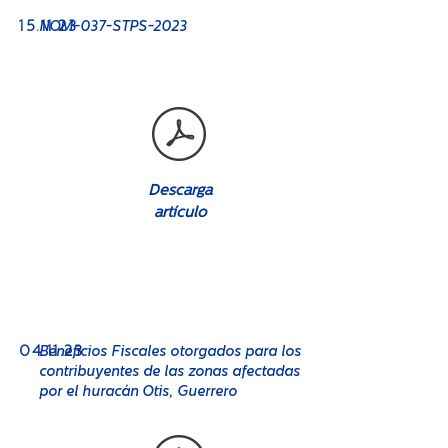
No. 08
15
.11.23
NOM-037-STPS-2023
Descarga
artículo
No. 08
04
Beneficios Fiscales otorgados para los
.11.23
contribuyentes de las zonas afectadas
por el huracán Otis, Guerrero