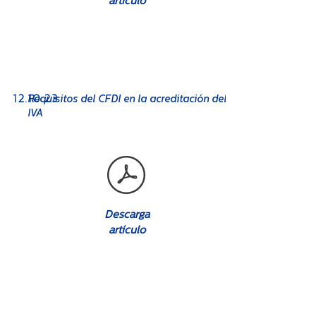
artículo
No. 08
12
.10.23
Requisitos del CFDI en la acreditación del
IVA
Descarga
artículo
No. 08