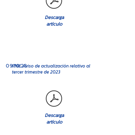
Descarga
artículo
No. 08
0
9.10.23
RNIE Aviso de actualización relativo al
tercer trimestre de 2023
Descarga
artículo