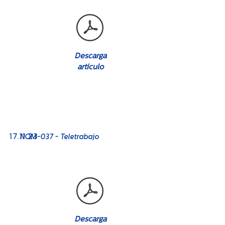
Descarga
artículo
No. 08
17
.11.23
NOM-037 - Teletrabajo
Descarga