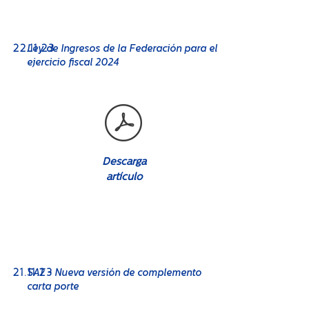
No. 08
22
.11.23
Ley de Ingresos de la Federación para el
ejercicio fiscal 2024
Descarga
artículo
No. 08
21.11.23
SAT - Nueva versión de complemento
carta porte