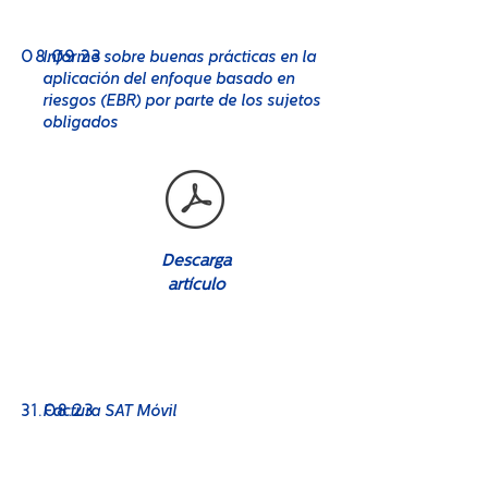
No. 08
08
Informe sobre buenas prácticas en la
.09.23
aplicación del enfoque basado en
riesgos (EBR) por parte de los sujetos
obligados
Descarga
artículo
No. 08
31
.08.23
Factura SAT Móvil