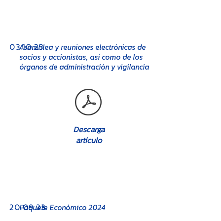
No. 08
03.10.23
Asamblea y reuniones electrónicas de
socios y accionistas, así como de los
órganos de administración y vigilancia
Descarga
artículo
No. 08
20
Paquete Económico 2024
.09.23