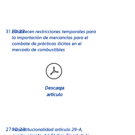
No. 08
31
.10.23
Establecen restricciones temporales para
la importación de mercancías para el
combate de prácticas ilícitas en el
mercado de combustibles
Descarga
artículo
No. 08
27
.10.23
Inconstitucionalidad artículo 29-A,