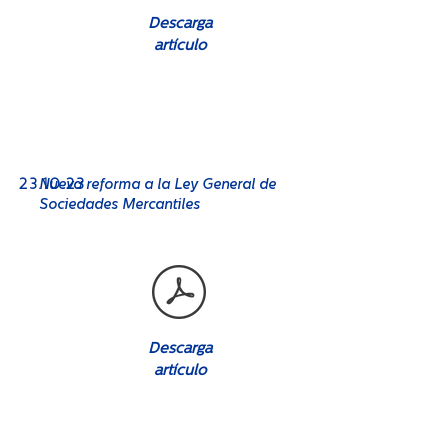
Descarga
artículo
No. 08
23
.10.23
Nueva reforma a la Ley General de
Sociedades Mercantiles
Descarga
artículo