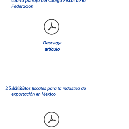
cuarto párrafo del Código Fiscal de la
Federación
Descarga
artículo
No. 08
25
.10.23
Estímulos fiscales para la industria de
exportación en México