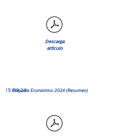
Descarga
artículo
No. 08
15
.09.23
Paquete Económico 2024 (Resumen)