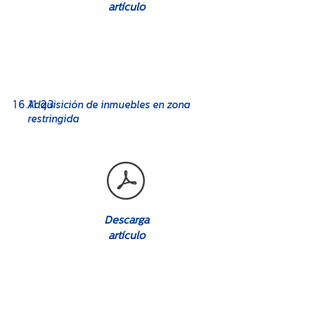
artículo
No. 08
16
.11.23
Adquisición de inmuebles en zona
restringida
Descarga
artículo