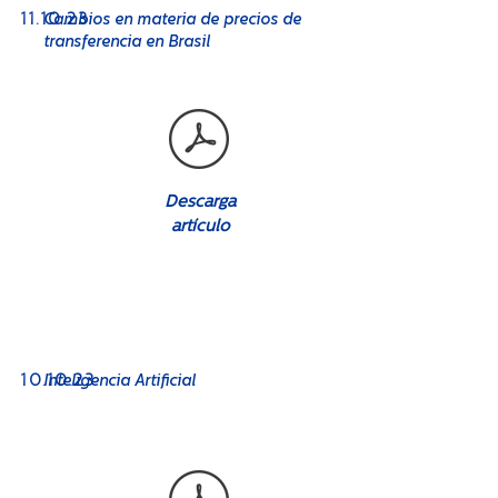
11
.10.23
Cambios en materia de precios de
transferencia en Brasil
Descarga
artículo
No. 08
10.10.23
Inteligencia Artificial