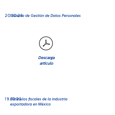
No. 08
20
Sistema de Gestión de Datos Personales
.10.23
Descarga
artículo
No. 08
19
.10.23
Estímulos fiscales de la industria
exportadora en México