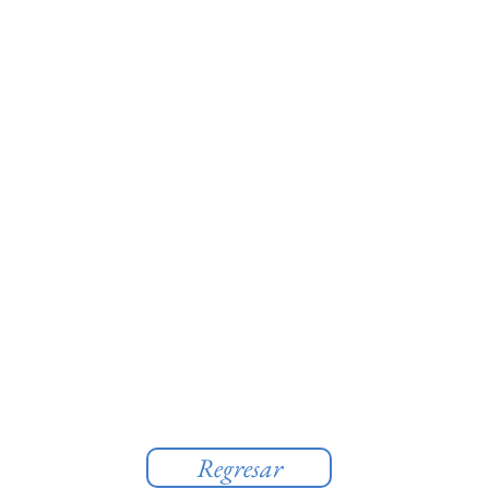
Regresar