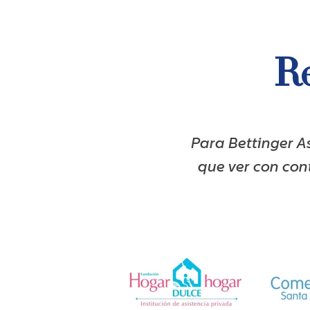
Re
Para Bettinger A
que ver con cont