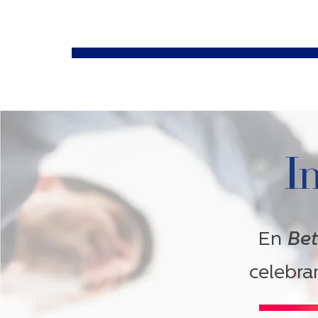
In
En
Bet
celebra