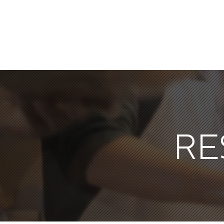
RE
Bettinger Asesores