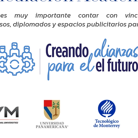
es muy importante contar con vincu
os, diplomados y espacios publicitarios par