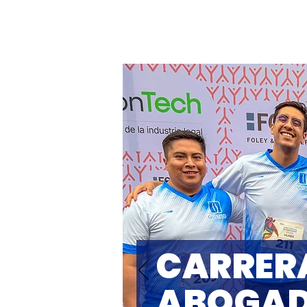
CARRERA
ABOGA