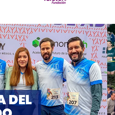
 DEL
DO