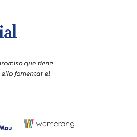
ial
promiso que tiene
 ello fomentar el