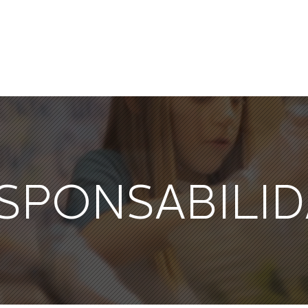
SUSCRÍBETE A NUESTRO BOLETÍN
NOSOTROS
SERVICIOS
MEDIO
SPONSABILI
 somos una firma que se preocupa por la contribución act
mejoramiento social, económico y ambiental.