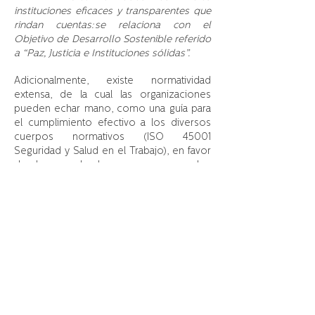
instituciones eficaces y transparentes que
rindan cuentas: se relaciona con el
Objetivo de Desarrollo Sostenible referido
a “Paz, Justicia e Instituciones sólidas”.
Adicionalmente, existe normatividad
extensa, de la cual las organizaciones
pueden echar mano, como una guía para
el cumplimiento efectivo a los diversos
cuerpos normativos (ISO 45001
Seguridad y Salud en el Trabajo), en favor
de los empleadores como para los
trabajadores, porque es ello lo que
garantiza el mejor funcionamiento de los
procesos. La creación de un ambiente
seguro en el trabajo implica seguir el
Cumplimiento Legal y del Debido Control,
conforme al Sistema de Gestión de
Compliance ASG, sin pasar por alto
ninguno de los factores que intervienen
en la confirmación de la seguridad como
son: en primera instancia a) el factor