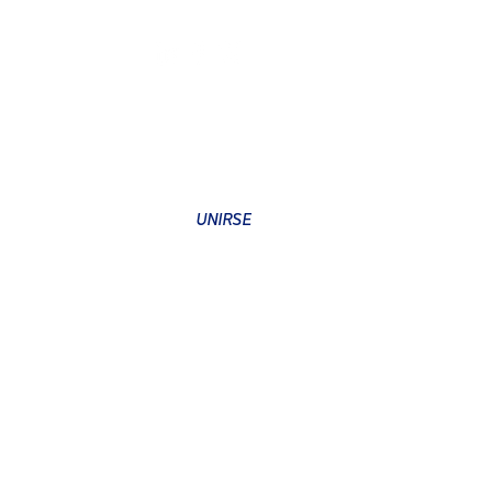
SUSCRÍBETE A NUESTRO BOLETÍN
UNIRSE